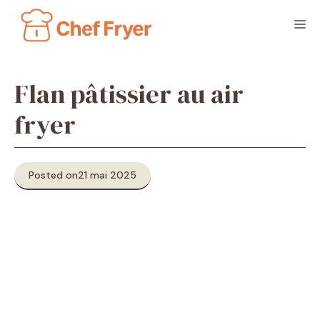
Aller
M
au
contenu
Flan pâtissier au air
fryer
Posted on
21 mai 2025