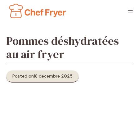
Aller
M
au
contenu
Pommes déshydratées
au air fryer
Posted on
18 décembre 2025