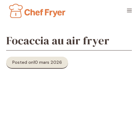
Aller
M
au
contenu
Focaccia au air fryer
Posted on
10 mars 2026