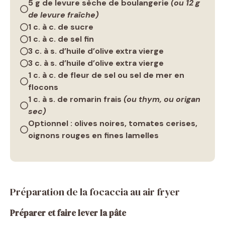
5 g
de levure sèche de boulangerie
(ou 12 g
de levure fraîche)
1 c. à c.
de sucre
1 c. à c.
de sel fin
3 c. à s.
d’huile d’olive extra vierge
3 c. à s.
d’huile d’olive extra vierge
1 c. à c.
de fleur de sel ou sel de mer en
flocons
1 c. à s.
de romarin frais
(ou thym, ou origan
sec)
Optionnel
: olives noires, tomates cerises,
oignons rouges en fines lamelles
Préparation de la focaccia au air fryer
Préparer et faire lever la pâte