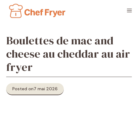
Aller
M
au
contenu
Boulettes de mac and
cheese au cheddar au air
fryer
Posted on
7 mai 2026