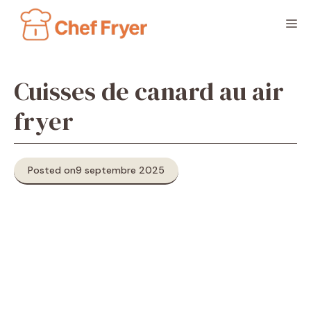
Aller
M
au
contenu
Cuisses de canard au air
fryer
Posted on
9 septembre 2025